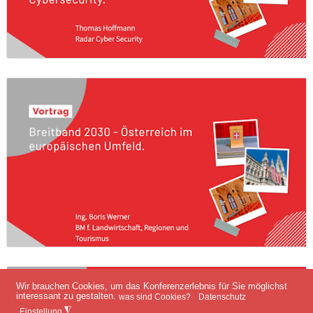
Wir brauchen Cookies, um das Konferenzerlebnis für Sie möglichst
interessant zu gestalten.
was sind Cookies?
Datenschutz
◮
Einstellung